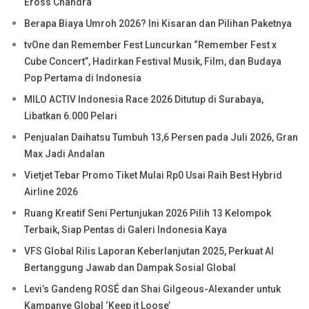
Eross Chandra
Berapa Biaya Umroh 2026? Ini Kisaran dan Pilihan Paketnya
tvOne dan Remember Fest Luncurkan “Remember Fest x
Cube Concert”, Hadirkan Festival Musik, Film, dan Budaya
Pop Pertama di Indonesia
MILO ACTIV Indonesia Race 2026 Ditutup di Surabaya,
Libatkan 6.000 Pelari
Penjualan Daihatsu Tumbuh 13,6 Persen pada Juli 2026, Gran
Max Jadi Andalan
Vietjet Tebar Promo Tiket Mulai Rp0 Usai Raih Best Hybrid
Airline 2026
Ruang Kreatif Seni Pertunjukan 2026 Pilih 13 Kelompok
Terbaik, Siap Pentas di Galeri Indonesia Kaya
VFS Global Rilis Laporan Keberlanjutan 2025, Perkuat AI
Bertanggung Jawab dan Dampak Sosial Global
Levi’s Gandeng ROSÉ dan Shai Gilgeous-Alexander untuk
Kampanye Global ‘Keep it Loose’