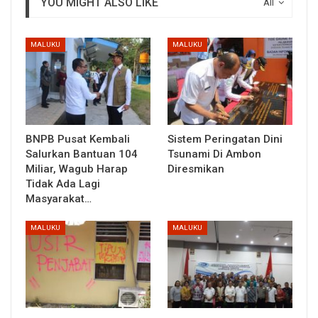
YOU MIGHT ALSO LIKE
All
MALUKU
MALUKU
BNPB Pusat Kembali
Sistem Peringatan Dini
Salurkan Bantuan 104
Tsunami Di Ambon
Miliar, Wagub Harap
Diresmikan
Tidak Ada Lagi
Masyarakat…
MALUKU
MALUKU