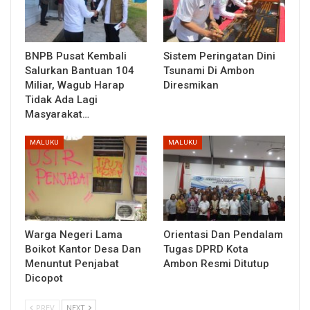
BNPB Pusat Kembali
Sistem Peringatan Dini
Salurkan Bantuan 104
Tsunami Di Ambon
Miliar, Wagub Harap
Diresmikan
Tidak Ada Lagi
Masyarakat…
MALUKU
MALUKU
Warga Negeri Lama
Orientasi Dan Pendalam
Boikot Kantor Desa Dan
Tugas DPRD Kota
Menuntut Penjabat
Ambon Resmi Ditutup
Dicopot
PREV
NEXT