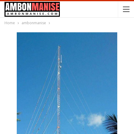
Home
ambonmanise