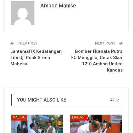
Ambon Manise
PREV POST
NEXT POST
Lantamal IX Kedatangan
Bomber Hurnala Putra
Tim Uji Petik Srena
FC Menggila, Cetak Skor
Mabesal
12-0 Ambon United
Kandas
YOU MIGHT ALSO LIKE
All
MALUKU
MALUKU