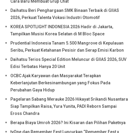
Cara Baru Membuat Grup Chat
Daihatsu Beri Penghargaan SMK Binaan Terbaik di GIIAS
2026, Perkuat Talenta Vokasi Industri Otomotif
KOREA SPOTLIGHT INDONESIA 2026 Hadir di Jakarta,
Tampilkan Musisi Korea Selatan di M Bloc Space
Prudential Indonesia Tanam 5.500 Mangrove di Kepulauan
Seribu, Perkuat Ketahanan Pesisir dan Serap Emisi Karbon
Daihatsu Terios Special Edition Meluncur di GIIAS 2026, SUV
Edisi Terbatas Hanya 20 Unit
OCBC Ajak Karyawan dan Masyarakat Terapkan
Keberlanjutan Berkesinambungan yang Fokus Pada
Perubahan Gaya Hidup
Pagelaran Sabang Merauke 2026 Hikayat Srikandi Nusantara
Siap Tampilkan Raisa, Yura Yunita, PADI Reborn Sampai
Eross Chandra
Berapa Biaya Umroh 2026? Ini Kisaran dan Pilihan Paketnya
tvOne dan Remember Fest Luncurkan “Remember Fest x