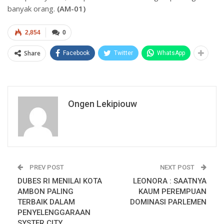
banyak orang.
(AM-01)
2,854
0
Share
Facebook
Twitter
WhatsApp
Ongen Lekipiouw
PREV POST
NEXT POST
DUBES RI MENILAI KOTA
LEONORA : SAATNYA
AMBON PALING
KAUM PEREMPUAN
TERBAIK DALAM
DOMINASI PARLEMEN
PENYELENGGARAAN
SYSTER CITY