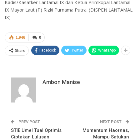
Kadis/Kasatker Lantamal IX dan Ketua Primkopal Lantamal
IX Mayor Laut (P) Rizki Purnama Putra. (DISPEN LANTAMAL
IX)
1,946
0
Share
Facebook
Twitter
WhatsApp
Ambon Manise
PREV POST
NEXT POST
STIE Umel Tual Optimis
Momentum Haornas,
Ciptakan Lulusan
Mampu Satukan