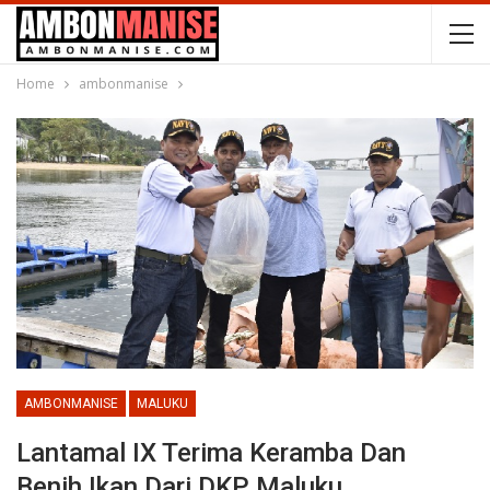
Home
ambonmanise
AMBONMANISE
MALUKU
Lantamal IX Terima Keramba Dan
Benih Ikan Dari DKP Maluku