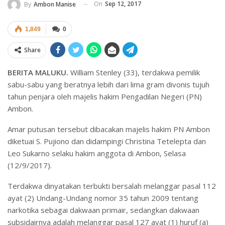
On
Sep 12, 2017
By
Ambon Manise
1,849
0
Share
BERITA MALUKU.
William Stenley (33), terdakwa pemilik
sabu-sabu yang beratnya lebih dari lima gram divonis tujuh
tahun penjara oleh majelis hakim Pengadilan Negeri (PN)
Ambon.
Amar putusan tersebut dibacakan majelis hakim PN Ambon
diketuai S. Pujiono dan didampingi Christina Tetelepta dan
Leo Sukarno selaku hakim anggota di Ambon, Selasa
(12/9/2017).
Terdakwa dinyatakan terbukti bersalah melanggar pasal 112
ayat (2) Undang-Undang nomor 35 tahun 2009 tentang
narkotika sebagai dakwaan primair, sedangkan dakwaan
subsidairnya adalah melanggar pasal 127 ayat (1) huruf (a)