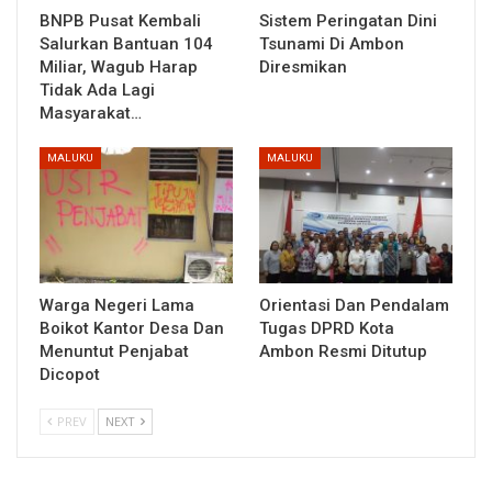
BNPB Pusat Kembali
Sistem Peringatan Dini
Salurkan Bantuan 104
Tsunami Di Ambon
Miliar, Wagub Harap
Diresmikan
Tidak Ada Lagi
Masyarakat…
MALUKU
MALUKU
Warga Negeri Lama
Orientasi Dan Pendalam
Boikot Kantor Desa Dan
Tugas DPRD Kota
Menuntut Penjabat
Ambon Resmi Ditutup
Dicopot
PREV
NEXT