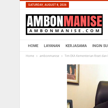
SATURDAY, AUGUST 8, 2026
HOME
LAYANAN
KERJASAMA
INGIN S
Home
ambonmanise
Tim EKA Kementerian Riset dan P