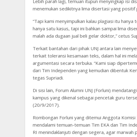
Lebih parah lagi, temuan itupun menyingkap isi dis
menemukan sedikitnya lima disertasi yang positif p
“Tapi kami menyimpulkan kalau plagiasi itu hanya
hanya satu kasus, tapi ini bahkan sampai lima dise
malah ada dugaan jual beli gelar doktor,” cetus Sup
Terkait bantahan dari pihak UNJ antara lain meny
terkait toleransi kesamaan teks, dalam hal ini mela
argumentasi secara terbuka. “Kami siap diperte
dari Tim Independen yang kemudian dibentuk Kemen
tegas Supriadi.
Di sisi lain, Forum Alumni UNJ (Forluni) mendatang
kampus yang dikenal sebagai pencetak guru ters
(20/9/2017).
Rombongan Forluni yang ditemui Anggota Komis
mendalami temuan-temuan Tim EKA dan Tim Inde
RI menindaklanjuti dengan segera, agar marwah pen