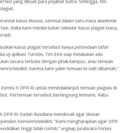
ertasi yang dibuat para pejabat Sultra. Sehingga, tim
lagiat.
 teruntuk kasus khusus, semisal dalam satu masa akademik
rtasi. Maka kami menilai bukan sekadar kasus plagiat biasa,
riadi.
ebutkan kasus plagiat tersebut hanya perbedaan tafsir
lui uji aplikasi Turnitin, Tim EKA siap melakukan adu
mukan secara terbuka dengan pihak kampus, atau temuan
ristekdikti. Karena kami yakin temuan ini sulit dibantah,”
i Komisi X DPR RI untuk menindaklanjuti temuan plagiasi di
ebut. Pertemuan tersebut berlangsung kemarin, Rabu
i X DPR RI Dadan Rusdiana mendesak agar dewan
penden Kemenristekdikti. “Kami mengharapkan agar DPR
didikan tinggi tidak runtuh,” ungkap Jurubicara Forluni