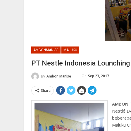
AMBONMANISE
MALUKU
PT Nestle Indonesia Lounching 
On
Sep 23, 2017
By
Ambon Manise
Share
AMBON T
Nestlé D
beberapa
Maluku Ci