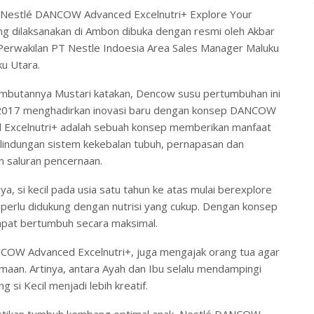
 Nestlé DANCOW Advanced Excelnutri+ Explore Your
ng dilaksanakan di Ambon dibuka dengan resmi oleh Akbar
 Perwakilan PT Nestle Indoesia Area Sales Manager Maluku
u Utara.
mbutannya Mustari katakan, Dencow susu pertumbuhan ini
 2017 menghadirkan inovasi baru dengan konsep DANCOW
 Excelnutri+ adalah sebuah konsep memberikan manfaat
rlindungan sistem kekebalan tubuh, pernapasan dan
n saluran pencernaan.
a, si kecil pada usia satu tahun ke atas mulai berexplore
perlu didukung dengan nutrisi yang cukup. Dengan konsep
dapat bertumbuh secara maksimal.
COW Advanced Excelnutri+, juga mengajak orang tua agar
aan. Artinya, antara Ayah dan Ibu selalu mendampingi
si Kecil menjadi lebih kreatif.
astikan tumbuh kembang optimal anak, Nestlé DANCOW