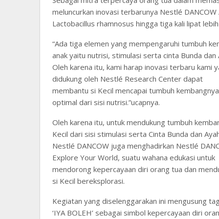
meluncurkan inovasi terbarunya Nestlé DANCOW 
Lactobacillus rhamnosus hingga tiga kali lipat lebi
“Ada tiga elemen yang mempengaruhi tumbuh k
anak yaitu nutrisi, stimulasi serta cinta Bunda dan
Oleh karena itu, kami harap inovasi terbaru kami 
didukung oleh Nestlé Research Center dapat
membantu si Kecil mencapai tumbuh kembangnya
optimal dari sisi nutrisi.”ucapnya.
Oleh karena itu, untuk mendukung tumbuh kemban
Kecil dari sisi stimulasi serta Cinta Bunda dan Aya
Nestlé DANCOW juga menghadirkan Nestlé DA
Explore Your World, suatu wahana edukasi untuk
mendorong kepercayaan diri orang tua dan mend
si Kecil bereksplorasi.
Kegiatan yang diselenggarakan ini mengusung tag
‘IYA BOLEH’ sebagai simbol kepercayaan diri ora