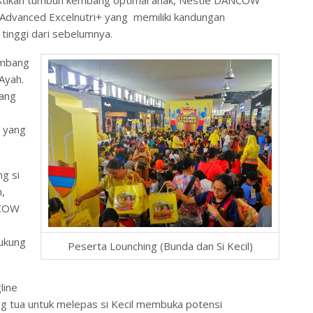
Advanced Excelnutri+ yang memiliki kandungan
h tinggi dari sebelumnya.
embang
 Ayah.
yang
 yang
g si
h,
NCOW
ukung
Peserta Lounching (Bunda dan Si Kecil)
line
ng tua untuk melepas si Kecil membuka potensi