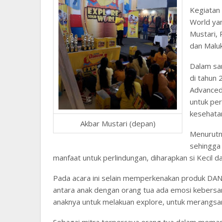
Kegiatan
World ya
Mustari,
dan Maluk
Dalam sa
di tahun
Advanced
untuk pe
kesehata
Akbar Mustari (depan)
Menurutny
sehingga 
manfaat untuk perlindungan, diharapkan si Kecil 
Pada acara ini selain memperkenakan produk DAN
antara anak dengan orang tua ada emosi kebersam
anaknya untuk melakuan explore, untuk merangsang 
Sebagai mitra terpercaya orang tua dalam mem