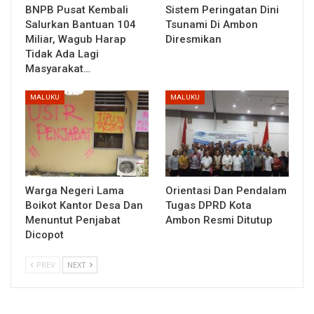
BNPB Pusat Kembali
Sistem Peringatan Dini
Salurkan Bantuan 104
Tsunami Di Ambon
Miliar, Wagub Harap
Diresmikan
Tidak Ada Lagi
Masyarakat…
MALUKU
MALUKU
Warga Negeri Lama
Orientasi Dan Pendalam
Boikot Kantor Desa Dan
Tugas DPRD Kota
Menuntut Penjabat
Ambon Resmi Ditutup
Dicopot
PREV
NEXT