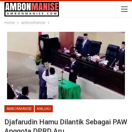
Home
ambonmanise
AMBONMANISE
MALUKU
Djafarudin Hamu Dilantik Sebagai PAW
Anggota DPRD Aru