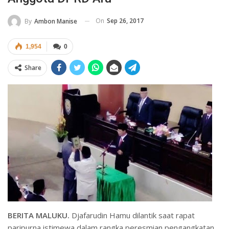
On
Sep 26, 2017
By
Ambon Manise
1,954
0
Share
BERITA MALUKU.
Djafarudin Hamu dilantik saat rapat
paripurna istimewa dalam rangka peresmian pengangkatan