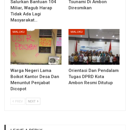
Salurkan Bantuan 104
Tsunami Di Ambon
Miliar, Wagub Harap
Diresmikan
Tidak Ada Lagi
Masyarakat…
MALUKU
MALUKU
Warga Negeri Lama
Orientasi Dan Pendalam
Boikot Kantor Desa Dan
Tugas DPRD Kota
Menuntut Penjabat
Ambon Resmi Ditutup
Dicopot
PREV
NEXT