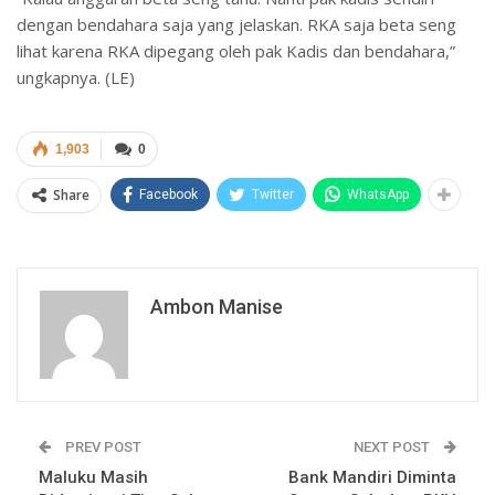
dengan bendahara saja yang jelaskan. RKA saja beta seng
lihat karena RKA dipegang oleh pak Kadis dan bendahara,”
ungkapnya. (LE)
1,903
0
Share
Facebook
Twitter
WhatsApp
Ambon Manise
PREV POST
NEXT POST
Maluku Masih
Bank Mandiri Diminta