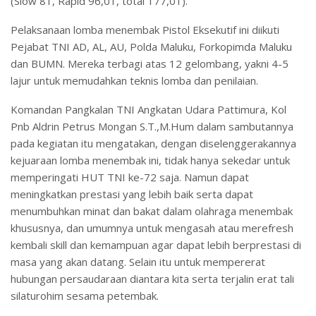
(Slow 81, Rapid 96,01, total 177,01).
Pelaksanaan lomba menembak Pistol Eksekutif ini diikuti
Pejabat TNI AD, AL, AU, Polda Maluku, Forkopimda Maluku
dan BUMN. Mereka terbagi atas 12 gelombang, yakni 4-5
lajur untuk memudahkan teknis lomba dan penilaian.
Komandan Pangkalan TNI Angkatan Udara Pattimura, Kol
Pnb Aldrin Petrus Mongan S.T.,M.Hum dalam sambutannya
pada kegiatan itu mengatakan, dengan diselenggerakannya
kejuaraan lomba menembak ini, tidak hanya sekedar untuk
memperingati HUT TNI ke-72 saja. Namun dapat
meningkatkan prestasi yang lebih baik serta dapat
menumbuhkan minat dan bakat dalam olahraga menembak
khususnya, dan umumnya untuk mengasah atau merefresh
kembali skill dan kemampuan agar dapat lebih berprestasi di
masa yang akan datang. Selain itu untuk mempererat
hubungan persaudaraan diantara kita serta terjalin erat tali
silaturohim sesama petembak.