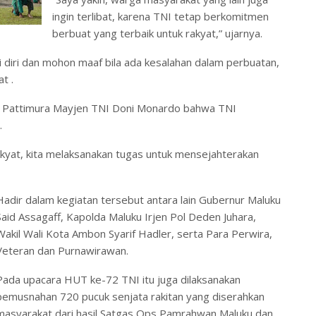
ingin terlibat, karena TNI tetap berkomitmen
berbuat yang terbaik untuk rakyat,” ujarnya.
 diri dan mohon maaf bila ada kesalahan dalam perbuatan,
t .
 Pattimura Mayjen TNI Doni Monardo bahwa TNI
.
rakyat, kita melaksanakan tugas untuk mensejahterakan
Hadir dalam kegiatan tersebut antara lain Gubernur Maluku
Said Assagaff, Kapolda Maluku Irjen Pol Deden Juhara,
Wakil Wali Kota Ambon Syarif Hadler, serta Para Perwira,
Veteran dan Purnawirawan.
Pada upacara HUT ke-72 TNI itu juga dilaksanakan
pemusnahan 720 pucuk senjata rakitan yang diserahkan
masyarakat dari hasil Satgas Ops Pamrahwan Maluku dan