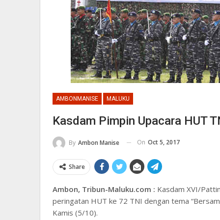
AMBONMANISE
MALUKU
Kasdam Pimpin Upacara HUT T
On
Oct 5, 2017
By
Ambon Manise
Share
Ambon, Tribun-Maluku.com :
Kasdam XVI/Pattim
peringatan HUT ke 72 TNI dengan tema “Bersama
Kamis (5/10).