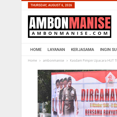
THURSDAY, AUGUST 6, 2026
HOME
LAYANAN
KERJASAMA
INGIN S
Home
ambonmanise
Kasdam Pimpin Upacara HUT T