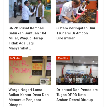
BNPB Pusat Kembali
Sistem Peringatan Dini
Salurkan Bantuan 104
Tsunami Di Ambon
Miliar, Wagub Harap
Diresmikan
Tidak Ada Lagi
Masyarakat…
MALUKU
MALUKU
Warga Negeri Lama
Orientasi Dan Pendalam
Boikot Kantor Desa Dan
Tugas DPRD Kota
Menuntut Penjabat
Ambon Resmi Ditutup
Dicopot