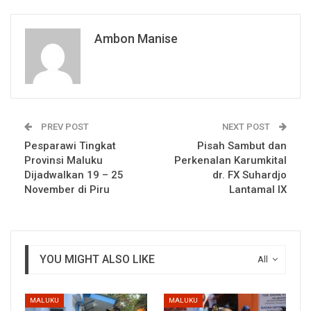
Ambon Manise
PREV POST
NEXT POST
Pesparawi Tingkat
Pisah Sambut dan
Provinsi Maluku
Perkenalan Karumkital
Dijadwalkan 19 – 25
dr. FX Suhardjo
November di Piru
Lantamal IX
YOU MIGHT ALSO LIKE
All
MALUKU
MALUKU