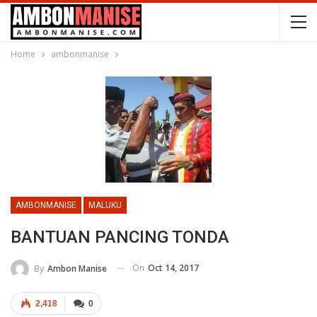
Home
ambonmanise
AMBONMANISE
MALUKU
BANTUAN PANCING TONDA
On
Oct 14, 2017
By
Ambon Manise
2,418
0