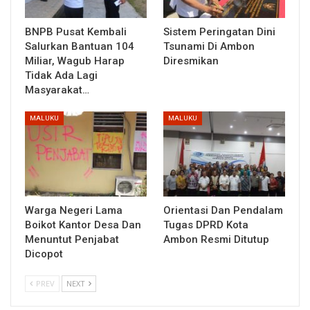
BNPB Pusat Kembali
Sistem Peringatan Dini
Salurkan Bantuan 104
Tsunami Di Ambon
Miliar, Wagub Harap
Diresmikan
Tidak Ada Lagi
Masyarakat…
MALUKU
MALUKU
Warga Negeri Lama
Orientasi Dan Pendalam
Boikot Kantor Desa Dan
Tugas DPRD Kota
Menuntut Penjabat
Ambon Resmi Ditutup
Dicopot
PREV
NEXT