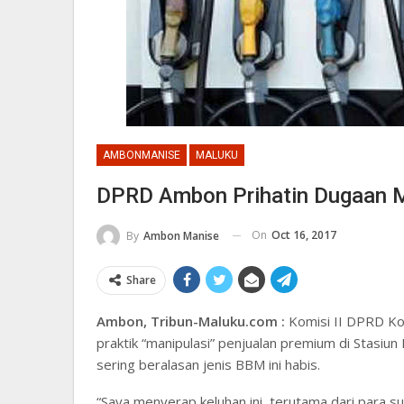
AMBONMANISE
MALUKU
DPRD Ambon Prihatin Dugaan M
On
Oct 16, 2017
By
Ambon Manise
Share
Ambon, Tribun-Maluku.com :
Komisi II DPRD Ko
praktik “manipulasi” penjualan premium di Stasi
sering beralasan jenis BBM ini habis.
“Saya menyerap keluhan ini, terutama dari para su