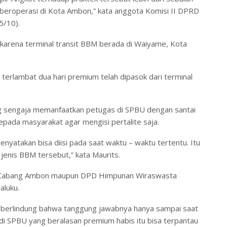
 beroperasi di Kota Ambon,” kata anggota Komisi II DPRD
5/10).
karena terminal transit BBM berada di Waiyame, Kota
 terlambat dua hari premium telah dipasok dari terminal
ang sengaja memanfaatkan petugas di SPBU dengan santai
ada masyarakat agar mengisi pertalite saja.
nyatakan bisa diisi pada saat waktu – waktu tertentu. Itu
jenis BBM tersebut,” kata Maurits.
a Cabang Ambon maupun DPD Himpunan Wiraswasta
aluku.
g berlindung bahwa tanggung jawabnya hanya sampai saat
i’ di SPBU yang beralasan premium habis itu bisa terpantau