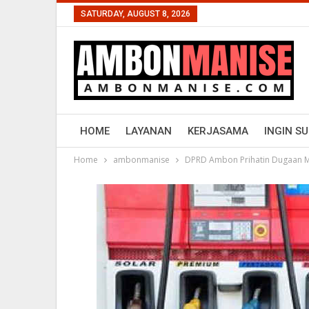
SATURDAY, AUGUST 8, 2026
HOME
LAYANAN
KERJASAMA
INGIN S
Home
ambonmanise
DPRD Ambon Prihatin Dugaan M