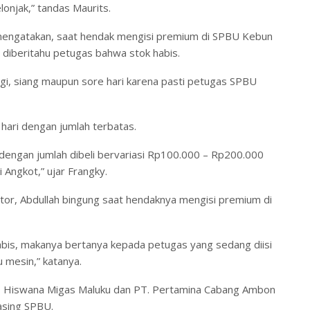
onjak,” tandas Maurits.
 mengatakan, saat hendak mengisi premium di SPBU Kebun
 diberitahu petugas bahwa stok habis.
gi, siang maupun sore hari karena pasti petugas SPBU
 hari dengan jumlah terbatas.
dengan jumlah dibeli bervariasi Rp100.000 – Rp200.000
Angkot,” ujar Frangky.
or, Abdullah bingung saat hendaknya mengisi premium di
abis, makanya bertanya kepada petugas yang sedang diisi
u mesin,” katanya.
PD Hiswana Migas Maluku dan PT. Pertamina Cabang Ambon
asing SPBU.