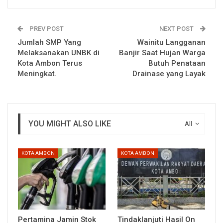
PREV POST
NEXT POST
Jumlah SMP Yang
Wainitu Langganan
Melaksanakan UNBK di
Banjir Saat Hujan Warga
Kota Ambon Terus
Butuh Penataan
Meningkat.
Drainase yang Layak
YOU MIGHT ALSO LIKE
All
KOTA AMBON
KOTA AMBON
Pertamina Jamin Stok
Tindaklanjuti Hasil On