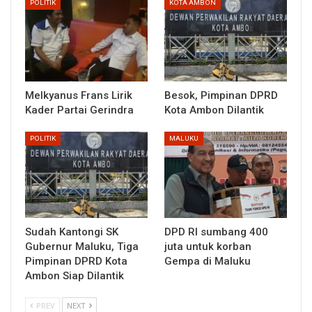
POLITIK
KOTA AMBON
Melkyanus Frans Lirik
Besok, Pimpinan DPRD
Kader Partai Gerindra
Kota Ambon Dilantik
POLITIK
MALUKU
Sudah Kantongi SK
DPD RI sumbang 400
Gubernur Maluku, Tiga
juta untuk korban
Pimpinan DPRD Kota
Gempa di Maluku
Ambon Siap Dilantik
PREV
NEXT