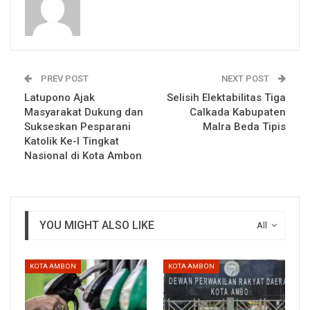
PREV POST
NEXT POST
Latupono Ajak
Selisih Elektabilitas Tiga
Masyarakat Dukung dan
Calkada Kabupaten
Sukseskan Pesparani
Malra Beda Tipis
Katolik Ke-I Tingkat
Nasional di Kota Ambon
YOU MIGHT ALSO LIKE
All
KOTA AMBON
KOTA AMBON