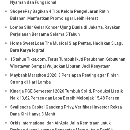
Nyaman dan Fungsional
ShopeePay Bagikan 4 Tips Kelola Pengeluaran Rutin
Bulanan, Manfaatkan Promo agar Lebih Hemat
Lomba Sihir Gelar Konser Ujung Dunia di Jakarta, Rayakan
Perjalanan Bersama Selama 5 Tahun
Home Sweet Loan The Musical Siap Pentas, Hadirkan 5 Lagu
Baru Karya Idgitaf
15 tahun Tiket.com, Terus Tumbuh Ikuti Perubahan Kebutuhan
Wisatawan Sampai Wujudkan Liburan Jadi Kenyataan
Maybank Marathon 2026: 3 Persiapan Penting agar Finish
Strong di Hari Lomba
Kinerja PGE Semester I 2026 Tumbuh Solid, Produksi Listrik
Naik 13,62 Persen dan Laba Bersih Melonjak 15,48 Persen
Syailendra Capital Gandeng Privy, Verifikasi Investor Reksa
Dana Kini Hanya 3 Menit
Orbis International dan AirAsia Jalin Kemitraan untuk
Perluas Akses Layanan Kesehatan Mata di Asia Pasifik