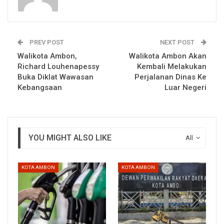
PREV POST
NEXT POST
Walikota Ambon,
Walikota Ambon Akan
Richard Louhenapessy
Kembali Melakukan
Buka Diklat Wawasan
Perjalanan Dinas Ke
Kebangsaan
Luar Negeri
YOU MIGHT ALSO LIKE
All
KOTA AMBON
KOTA AMBON