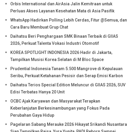
Orbis International dan AirAsia Jalin Kemitraan untuk
Perluas Akses Layanan Kesehatan Mata di Asia Pasifik
WhatsApp Hadirkan Polling Lebih Cerdas, Fitur @Semua, dan
Cara Baru Membuat Grup Chat
Daihatsu Beri Penghargaan SMK Binaan Terbaik di GIIAS
2026, Perkuat Talenta Vokasi Industri Otomotif
KOREA SPOTLIGHT INDONESIA 2026 Hadir di Jakarta,
Tampilkan Musisi Korea Selatan di M Bloc Space
Prudential Indonesia Tanam 5.500 Mangrove di Kepulauan
Seribu, Perkuat Ketahanan Pesisir dan Serap Emisi Karbon
Daihatsu Terios Special Edition Meluncur di GIIAS 2026, SUV
Edisi Terbatas Hanya 20 Unit
OCBC Ajak Karyawan dan Masyarakat Terapkan
Keberlanjutan Berkesinambungan yang Fokus Pada
Perubahan Gaya Hidup
Pagelaran Sabang Merauke 2026 Hikayat Srikandi Nusantara
Siap Tampilkan Raisa, Yura Yunita, PADI Reborn Sampai