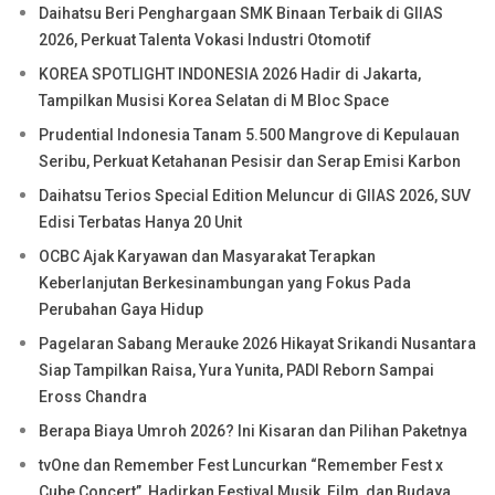
Daihatsu Beri Penghargaan SMK Binaan Terbaik di GIIAS
2026, Perkuat Talenta Vokasi Industri Otomotif
KOREA SPOTLIGHT INDONESIA 2026 Hadir di Jakarta,
Tampilkan Musisi Korea Selatan di M Bloc Space
Prudential Indonesia Tanam 5.500 Mangrove di Kepulauan
Seribu, Perkuat Ketahanan Pesisir dan Serap Emisi Karbon
Daihatsu Terios Special Edition Meluncur di GIIAS 2026, SUV
Edisi Terbatas Hanya 20 Unit
OCBC Ajak Karyawan dan Masyarakat Terapkan
Keberlanjutan Berkesinambungan yang Fokus Pada
Perubahan Gaya Hidup
Pagelaran Sabang Merauke 2026 Hikayat Srikandi Nusantara
Siap Tampilkan Raisa, Yura Yunita, PADI Reborn Sampai
Eross Chandra
Berapa Biaya Umroh 2026? Ini Kisaran dan Pilihan Paketnya
tvOne dan Remember Fest Luncurkan “Remember Fest x
Cube Concert”, Hadirkan Festival Musik, Film, dan Budaya