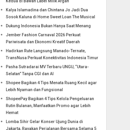
Kedua di Bawah Label Milik Afgan
Kalya Islamadina dan Chintana Jo Jadi Dua
Sosok Kaluna di Home Sweet Loan The Musical
Dukung Indonesia Bukan Hanya Saat Menang
Jember Fashion Carnaval 2026 Perkuat
Pariwisata dan Ekonomi Kreatif Daerah
Hadirkan Rute Langsung Manado-Ternate,
TransNusa Perkuat Konektivitas Indonesia Timur
Pasha Sutradarai MV Terbaru UNGU, “Utara-
Selatan” Tanpa CGI dan AI
Shopee Bagikan 4 Tips Menata Ruang Kecil agar
Lebih Nyaman dan Fungsional
ShopeePay Bagikan 4 Tips Kelola Pengeluaran
Rutin Bulanan, Manfaatkan Promo agar Lebih
Hemat
Lomba Sihir Gelar Konser Ujung Dunia di
Jakarta, Rayakan Perjalanan Bersama Selama 5