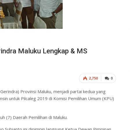
erindra Maluku Lengkap & MS
2,750
0
Gerindra) Provinsi Maluku, menjadi partai kedua yang
insin untuk Pilcaleg 2019 di Komisi Pemilihan Umum (KPU)
uh (7) Daerah Pemilihan di Maluku.
o Subianto ini dipimpin langsung Ketua Dewan Pimpinan