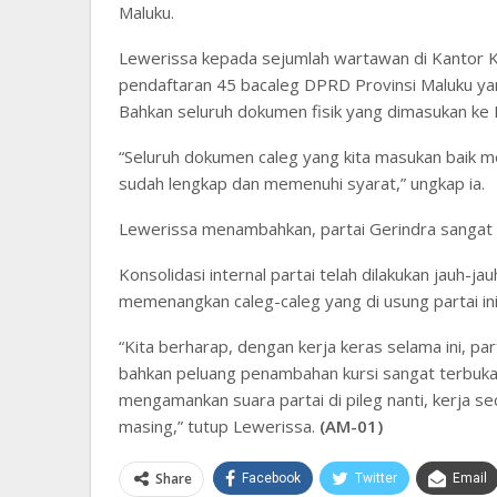
Maluku.
Lewerissa kepada sejumlah wartawan di Kantor K
pendaftaran 45 bacaleg DPRD Provinsi Maluku yang
Bahkan seluruh dokumen fisik yang dimasukan ke
“Seluruh dokumen caleg yang kita masukan baik m
sudah lengkap dan memenuhi syarat,” ungkap ia.
Lewerissa menambahkan, partai Gerindra sangat s
Konsolidasi internal partai telah dilakukan jauh-ja
memenangkan caleg-caleg yang di usung partai ini
“Kita berharap, dengan kerja keras selama ini, p
bahkan peluang penambahan kursi sangat terbuka le
mengamankan suara partai di pileg nanti, kerja sec
masing,” tutup Lewerissa.
(AM-01)
Share
Facebook
Twitter
Email