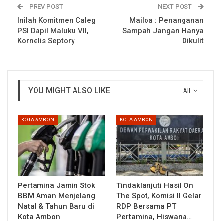
PREV POST
NEXT POST
Inilah Komitmen Caleg
Mailoa : Penanganan
PSI Dapil Maluku VII,
Sampah Jangan Hanya
Kornelis Septory
Dikulit
YOU MIGHT ALSO LIKE
All
KOTA AMBON
KOTA AMBON
Pertamina Jamin Stok
Tindaklanjuti Hasil On
BBM Aman Menjelang
The Spot, Komisi II Gelar
Natal & Tahun Baru di
RDP Bersama PT
Kota Ambon
Pertamina, Hiswana…