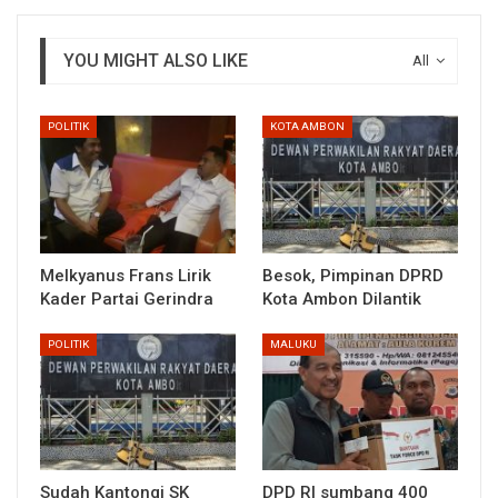
YOU MIGHT ALSO LIKE
All
POLITIK
KOTA AMBON
Melkyanus Frans Lirik
Besok, Pimpinan DPRD
Kader Partai Gerindra
Kota Ambon Dilantik
POLITIK
MALUKU
Sudah Kantongi SK
DPD RI sumbang 400