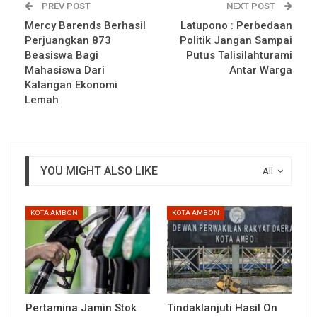
PREV POST
NEXT POST
Mercy Barends Berhasil
Latupono : Perbedaan
Perjuangkan 873
Politik Jangan Sampai
Beasiswa Bagi
Putus Talisilahturami
Mahasiswa Dari
Antar Warga
Kalangan Ekonomi
Lemah
YOU MIGHT ALSO LIKE
All
KOTA AMBON
KOTA AMBON
Pertamina Jamin Stok
Tindaklanjuti Hasil On