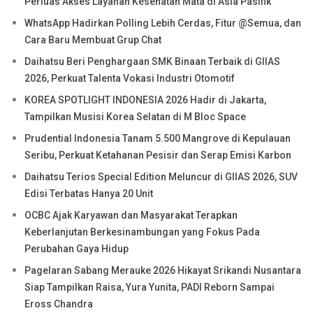
Perluas Akses Layanan Kesehatan Mata di Asia Pasifik
WhatsApp Hadirkan Polling Lebih Cerdas, Fitur @Semua, dan
Cara Baru Membuat Grup Chat
Daihatsu Beri Penghargaan SMK Binaan Terbaik di GIIAS
2026, Perkuat Talenta Vokasi Industri Otomotif
KOREA SPOTLIGHT INDONESIA 2026 Hadir di Jakarta,
Tampilkan Musisi Korea Selatan di M Bloc Space
Prudential Indonesia Tanam 5.500 Mangrove di Kepulauan
Seribu, Perkuat Ketahanan Pesisir dan Serap Emisi Karbon
Daihatsu Terios Special Edition Meluncur di GIIAS 2026, SUV
Edisi Terbatas Hanya 20 Unit
OCBC Ajak Karyawan dan Masyarakat Terapkan
Keberlanjutan Berkesinambungan yang Fokus Pada
Perubahan Gaya Hidup
Pagelaran Sabang Merauke 2026 Hikayat Srikandi Nusantara
Siap Tampilkan Raisa, Yura Yunita, PADI Reborn Sampai
Eross Chandra