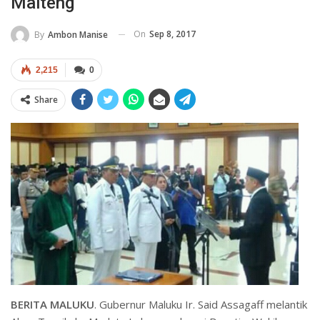
Malteng
On
Sep 8, 2017
By
Ambon Manise
2,215
0
Share
BERITA MALUKU
. Gubernur Maluku Ir. Said Assagaff melantik