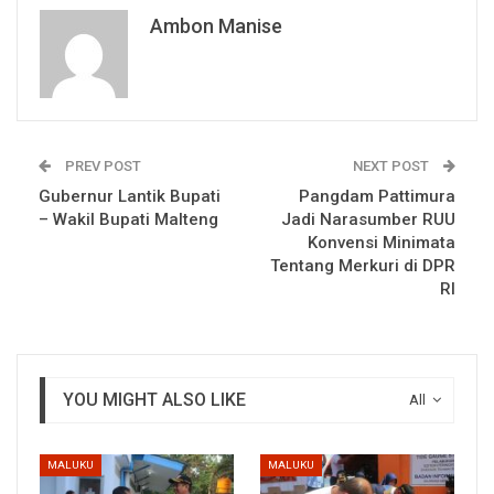
Ambon Manise
PREV POST
NEXT POST
Gubernur Lantik Bupati
Pangdam Pattimura
– Wakil Bupati Malteng
Jadi Narasumber RUU
Konvensi Minimata
Tentang Merkuri di DPR
RI
YOU MIGHT ALSO LIKE
All
MALUKU
MALUKU