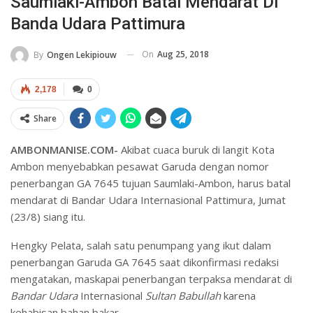
Saumlaki-Ambon Batal Mendarat Di
Banda Udara Pattimura
On
Aug 25, 2018
By
Ongen Lekipiouw
2,178
0
Share
AMBONMANISE.COM-
Akibat cuaca buruk di langit Kota
Ambon menyebabkan pesawat Garuda dengan nomor
penerbangan GA 7645 tujuan Saumlaki-Ambon, harus batal
mendarat di Bandar Udara Internasional Pattimura, Jumat
(23/8) siang itu.
Hengky Pelata, salah satu penumpang yang ikut dalam
penerbangan Garuda GA 7645 saat dikonfirmasi redaksi
mengatakan, maskapai penerbangan terpaksa mendarat di
Bandar Udara
Internasional
Sultan Babullah
karena
kehabisan bahan bakar.