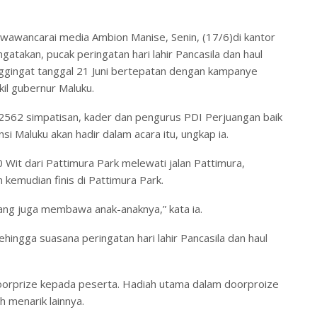
diwawancarai media Ambion Manise, Senin, (17/6)di kantor
takan, pucak peringatan hari lahir Pancasila dan haul
nggingat tanggal 21 Juni bertepatan dengan kampanye
il gubernur Maluku.
ar 2562 simpatisan, kader dan pengurus PDI Perjuangan baik
 Maluku akan hadir dalam acara itu, ungkap ia.
0 Wit dari Pattimura Park melewati jalan Pattimura,
 kemudian finis di Pattimura Park.
ang juga membawa anak-anaknya,” kata ia.
ehingga suasana peringatan hari lahir Pancasila dan haul
doorprize kepada peserta. Hadiah utama dalam doorproize
h menarik lainnya.